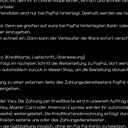
ice, mit dem ihr in Online-Shops sicher, einfach und schnell b
rteile:
rtendaten sind nur bei PayPal hinterlegt. Deshalb werden sie n
icks. Denn sie greifen auf eure bei PayPal hinterlegten Bank- o
der einzugeben.
en schnell ein. Dann kann der Verkäufer die Ware sofort versch
to (Kreditkarte, Lastschrift, Überweisung)
folgt im nächsten Schritt die Weiterleitung zu PayPal, dort we
 automatisch zurück in diesen Shop, um die Bestellung abzusch
ng zu einer externen Seite des Zahlungsdienstleisters PayPal v
 eingeben.
er Visa. Die Zahlung per Kreditkarte wird in unserem Auftrag 
e Visa, Master Card oder American Express werdet ihr automati
eite) weitergeleitet. Die Kreditkartenabrechnung erfolgt durc
 Kosten seitens uns oder des Zahlungsdienstleister.
h als Gastzahlung möglich, ohne ein Pay Pal Konto zu besitzen.