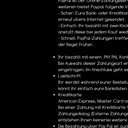
PayPal ist der Online-Zahlungsserv
weiteren bietet Paypal folgende Vo
- Sicher: Eure Bank- oder Kreditka
erneut übers Internet gesendet.
- Einfach: Ihr bezahlt mit zwei Kl
anstatt diese bei jedem Kauf wie
- Schnell: PayPal-Zahlungen treff
der Regel früher.
Ihr bezahlt mit einem PAY PAL Kon
Bei Auswahl dieser Zahlungsart er
eingetragen. Im Anschluss geht es
Lastschrift
Ihr werdet während eurer Bestellu
könnt ihr einfach eure Bankdaten
Kreditkarte
American Express, Master Card od
Bei einer Zahlung mit Kreditkart
Zahlungsdialog (Externe Zahlungss
entstehen Ihnen keinerlei weitere
Die Bezahlung über Pay Pal ist auc