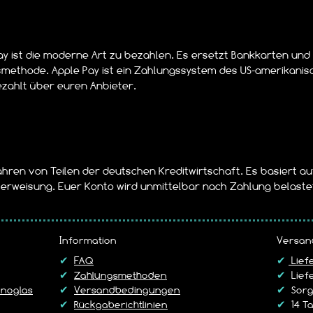
ay ist die moderne Art zu bezahlen. Es ersetzt Bankkarten und
smethode. Apple Pay ist ein Zahlungssystem des US-amerikani
ezahlt über euren Anbieter.
ahren von Teilen der deutschen Kreditwirtschaft. Es basiert a
Überweisung. Euer Konto wird unmittelbar nach Zahlung belaste
Information
Versan
✔
FAQ
✔
Lief
✔
Zahlungsmethoden
✔
Liefe
noglas
✔
Versandbedingungen
✔
Sorgf
✔
Rückgaberichtlinien
✔
14 T