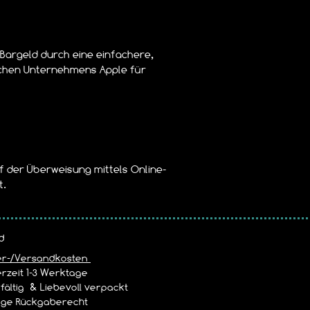
 Bargeld durch eine einfachere,
schen Unternehmens Apple für
uf der Überweisung mittels Online-
t.
d
er-/Versandkosten
rzeit 1-3 Werktage
ältig & Liebevoll verpackt
age Rückgaberecht