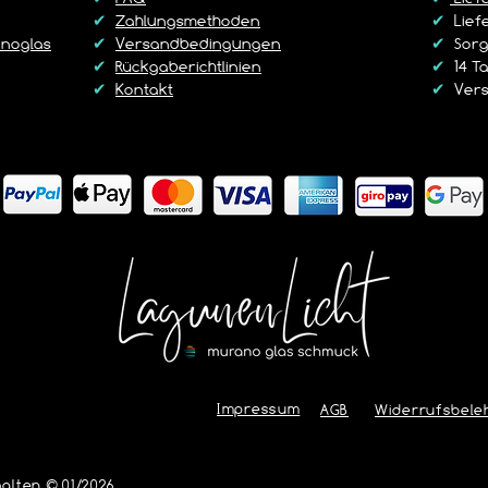
✔
Zahlungsmethoden
✔
Liefe
noglas
✔
Versandbedingungen
✔
Sorgf
✔
Rückgaberichtlinien
✔
14 T
✔
Kontakt
✔
Vers
Impressum
AGB
Widerrufsbele
alten © 01/2026