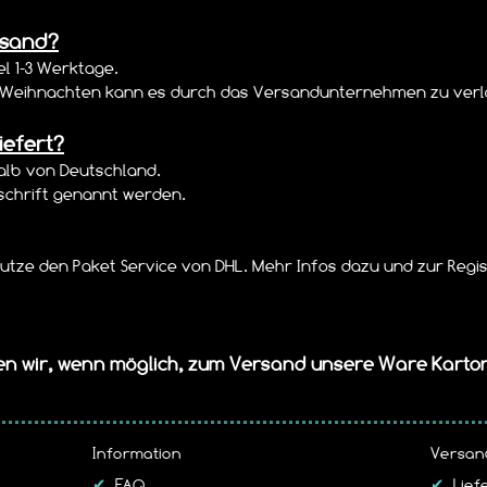
rsand?
el 1-3 Werktage.
zu Weihnachten kann es durch das Versandunternehmen zu ver
iefert?
halb von Deutschland.
schrift genannt werden.
utze den Paket Service von DHL. Mehr Infos dazu und zur Regist
zen wir, wenn möglich, zum Versand unsere Ware Kart
Information
Versan
✔
FAQ
✔
Lief