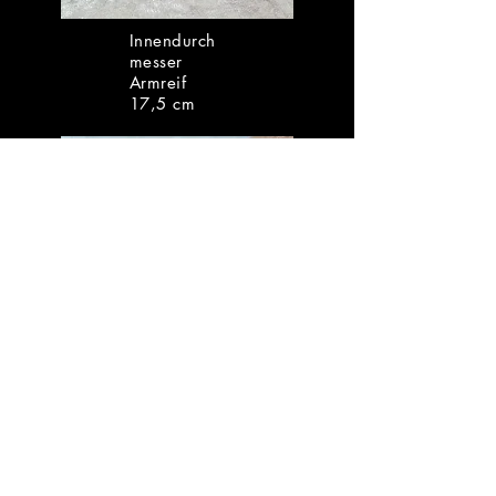
Innendurch
messer
Armreif
17,5 cm
Richtige
Größe
ausTabelle
Gr. S
LagunenLicht
✔
Über uns