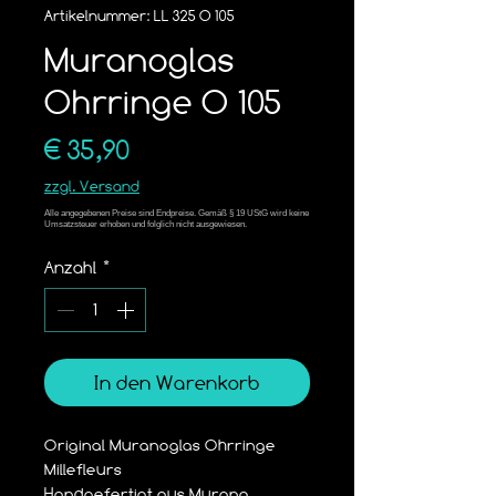
Artikelnummer: LL 325 O 105
Muranoglas
Ohrringe O 105
Preis
€ 35,90
zzgl. Versand
Anzahl
*
In den Warenkorb
Original Muranoglas Ohrringe 
Millefleurs
Handgefertigt aus Murano