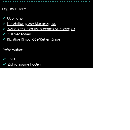
Bitte beachtet unsere Widerruf / 
5,99 € mit der DHL
Rückgabe Richtlinie
LagunenLicht
Dies ist im Warenkorb frei wählbar.
https://www.lagunenlicht.de/r%C3%B
✔
Über uns
Cckgabebedingungen
✔
Herstellung von Muranoglas
✔
Woran erkennt man echtes Muranoglas
✔
Zufriedenheit
✔
Richtige Ringgröße/Kettenlänge
Information
✔
FAQ
✔
Zahlungsmethoden
✔
Versandbedingungen
✔
Rückgaberichtlinien
✔
Kontakt
Versand
✔
Liefer-/Versandkosten
✔
Lieferzeit 1-3 Werktage
✔
Sorgfältig & Liebevoll verpackt
✔
14 Tage Rückgaberecht
✔
Versand mit DHL oder Hermes