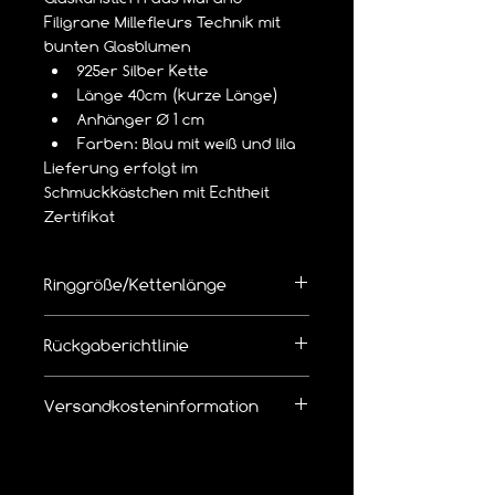
Filigrane Millefleurs Technik mit 
bunten Glasblumen
925er Silber Kette
Länge 40cm (kurze Länge)
Anhänger Ø 1 cm
Farben: Blau mit weiß und lila
Lieferung erfolgt im 
Schmuckkästchen mit Echtheit 
Zertifikat
Ringgröße/Kettenlänge
👉  Richtige Ringgröße/Kettenlänge 
Rückgaberichtlinie
bemessen
Die Ware kann innerhalb von 14 Tagen 
Versandkosteninformation
zurückgegeben werden.
Leider bieten wir 
keinen kostenlosen 
Wir erheben pro Bestellung eine 
Rückversand
 an.
Versandkostenpauschale von
5,19 € mit Hermes Versand