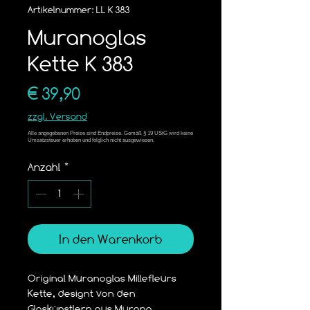
Artikelnummer: LL K 383
Muranoglas
Kette K 383
Preis
€ 39,90
zzgl. Versand
Anzahl
*
In den Warenkorb
Original Muranoglas Millefleurs 
Kette, designt von den 
Glaskünstlern aus Murano