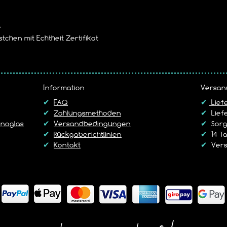
e
tchen mit Echtheit Zertifikat
Information
Versan
✔
FAQ
✔
Lief
✔
Zahlungsmethoden
✔
Liefe
noglas
✔
Versandbedingungen
✔
Sorgf
✔
Rückgaberichtlinien
✔
14 T
✔
Kontakt
✔
Vers