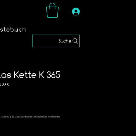
stebuch
Suche
as Kette K 365
K 365