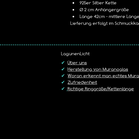
925er Silber Kette
Ø 2 cm Anhängergröße
Länge 42cm - mittlere Läng
Lieferung erfolgt im Schmuckkäs
LagunenLicht
✔
Über uns
✔
Herstellung von Muranoglas
✔
Woran erkennt man echtes Mura
✔
Zufriedenheit
✔
Richtige Ringgröße/Kettenlänge