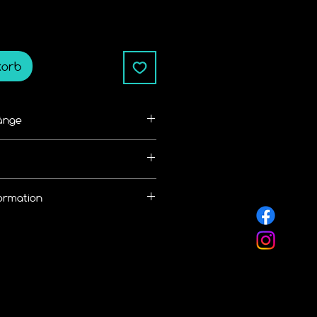
korb
änge
ße/Kettenlänge bemessen
alb von 14 Tagen zurückgegeben 
ormation
nen kostenlosen Rückversand
 an.
llung eine 
hale von
 Widerruf / Rückgabe Richtlinie
rmes Versand
nlicht.de/r%C3%BCckgabebedingun
 DHL
 frei wählbar.