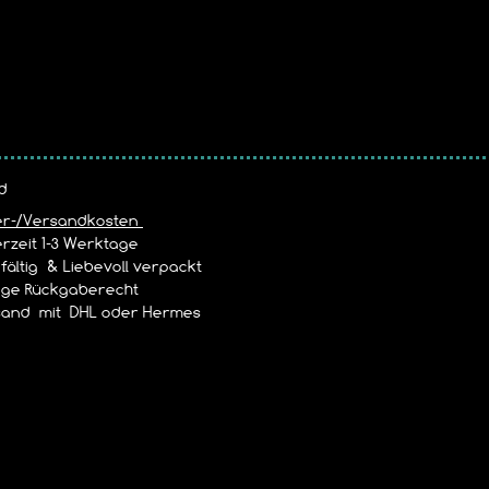
d
er-/Versandkosten
rzeit 1-3 Werktage
ältig & Liebevoll verpackt
age Rückgaberecht
and mit DHL oder Hermes