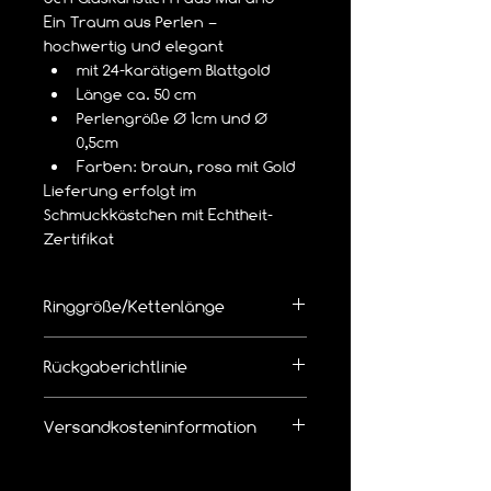
Ein Traum aus Perlen – 
hochwertig und elegant
mit 24-karätigem Blattgold
Länge ca. 50 cm
Perlengröße Ø 1cm und Ø 
0,5cm
Farben: braun, rosa mit Gold
Lieferung erfolgt im 
Schmuckkästchen mit Echtheit-
Zertifikat
Ringgröße/Kettenlänge
👉  Richtige Ringgröße/Kettenlänge 
Rückgaberichtlinie
bemessen
Die Ware kann innerhalb von 14 Tagen 
Versandkosteninformation
zurückgegeben werden.
Leider bieten wir 
keinen kostenlosen 
Wir erheben pro Bestellung eine 
Rückversand
 an.
Versandkostenpauschale von