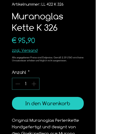
Artikelnummer: LL 422 K 326
Muranoglas
Kette K 326
Preis
€ 95,90
zzgl. Versand
Anzahl
*
In den Warenkorb
Original Muranoglas Perlenkette
Handgefertigt und designt von 
den Glaskünstlern aus Murano