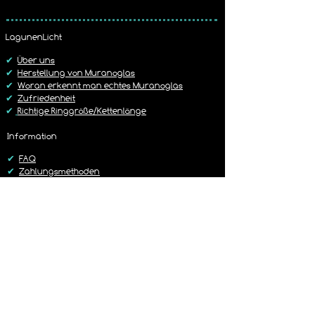
5,19 € mit Hermes Versand
Bitte beachtet unsere Widerruf / 
5,99 € mit der DHL
Rückgabe Richtlinie
LagunenLicht
Dies ist im Warenkorb frei wählbar.
https://www.lagunenlicht.de/r%C3%B
✔
Über uns
Cckgabebedingungen
✔
Herstellung von Muranoglas
✔
Woran erkennt man echtes Muranoglas
✔
Zufriedenheit
✔
Richtige Ringgröße/Kettenlänge
Information
✔
FAQ
✔
Zahlungsmethoden
✔
Versandbedingungen
✔
Rückgaberichtlinien
✔
Kontakt
Versand
✔
Liefer-/Versandkosten
✔
Lieferzeit 1-3 Werktage
✔
Sorgfältig & Liebevoll verpackt
✔
14 Tage Rückgaberecht
✔
Versand mit DHL oder Hermes