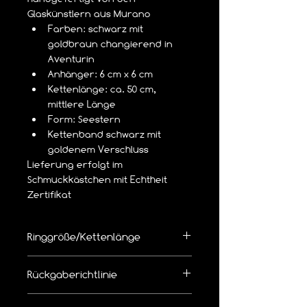
Glaskünstlern aus Murano
Farben: schwarz mit 
goldbraun changierend in 
Aventurin
Anhänger: 6 cm x 6 cm
Kettenlänge: ca. 50 cm, 
mittlere Länge
Form: Seestern
Kettenband schwarz mit 
goldenem Verschluss
Lieferung erfolgt im 
Schmuckkästchen mit Echtheit 
Zertifikat
Ringgröße/Kettenlänge
👉  Richtige Ringgröße/Kettenlänge 
Rückgaberichtlinie
bemessen
Die Ware kann innerhalb von 14 Tagen 