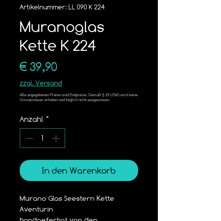
Artikelnummer: LL 090 K 224
Muranoglas
Kette K 224
Preis
€ 39,90
zzgl. Versand
Anzahl
*
In den Warenkorb
Murano Glas Seestern Kette 
Aventurin
handgefertigt von den 