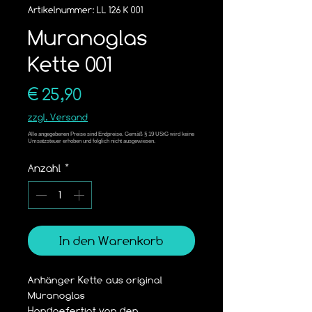
Artikelnummer: LL 126 K 001
Muranoglas
Kette 001
Preis
€ 25,90
zzgl. Versand
Anzahl
*
In den Warenkorb
Anhänger Kette aus original 
Muranoglas
Handgefertigt von den 