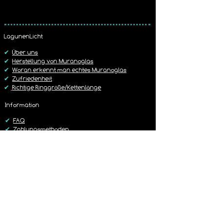
Wir erheben pro Bestellung eine 
Rückversand
 an.
Versandkostenpauschale von
5,19 € mit Hermes Versand
Bitte beachtet unsere Widerruf / 
5,99 € mit der DHL
Rückgabe Richtlinie
LagunenLicht
Dies ist im Warenkorb frei wählbar.
https://www.lagunenlicht.de/r%C3%B
✔
Über uns
Cckgabebedingungen
✔
Herstellung von Muranoglas
✔
Woran erkennt man echtes Muranoglas
✔
Zufriedenheit
✔
Richtige Ringgröße/Kettenlänge
Information
✔
FAQ
✔
Zahlungsmethoden
✔
Versandbedingungen
✔
Rückgaberichtlinien
✔
Kontakt
Versand
✔
Liefer-/Versandkosten
✔
Lieferzeit 1-3 Werktage
✔
Sorgfältig & Liebevoll verpackt
✔
14 Tage Rückgaberecht