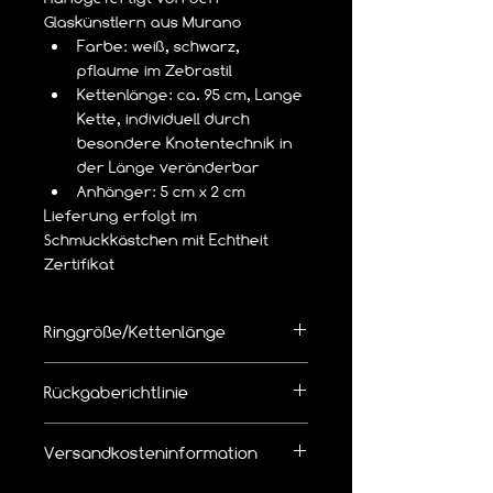
Glaskünstlern aus Murano
Farbe: weiß, schwarz, 
pflaume im Zebrastil
Kettenlänge: ca. 95 cm, Lange 
Kette, individuell durch 
besondere Knotentechnik in 
der Länge veränderbar
Anhänger: 5 cm x 2 cm
Lieferung erfolgt im 
Schmuckkästchen mit Echtheit 
Zertifikat
Ringgröße/Kettenlänge
👉  Richtige Ringgröße/Kettenlänge 
Rückgaberichtlinie
bemessen
Die Ware kann innerhalb von 14 Tagen 
Versandkosteninformation
zurückgegeben werden.
Leider bieten wir 
keinen kostenlosen 