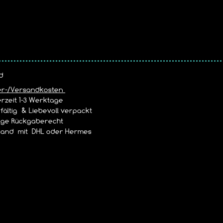
d
er-/Versandkosten
rzeit 1-3 Werktage
ältig & Liebevoll verpackt
age Rückgaberecht
and mit DHL oder Hermes