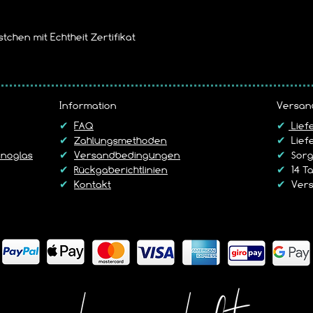
tchen mit Echtheit Zertifikat
Information
Versan
✔
FAQ
✔
Lief
✔
Zahlungsmethoden
✔
Liefe
noglas
✔
Versandbedingungen
✔
Sorgf
✔
Rückgaberichtlinien
✔
14 T
✔
Kontakt
✔
Vers