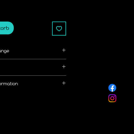
korb
änge
ße/Kettenlänge bemessen
alb von 14 Tagen zurückgegeben 
ormation
nen kostenlosen Rückversand
 an.
llung eine 
hale von
 Widerruf / Rückgabe Richtlinie
rmes Versand
nlicht.de/r%C3%BCckgabebedingun
 DHL
 frei wählbar.