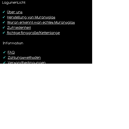
Rückgabe Richtlinie
LagunenLicht
Dies ist im Warenkorb frei wählbar.
https://www.lagunenlicht.de/r%C3%B
✔
Über uns
Cckgabebedingungen
✔
Herstellung von Muranoglas
✔
Woran erkennt man echtes Muranoglas
✔
Zufriedenheit
✔
Richtige Ringgröße/Kettenlänge
Information
✔
FAQ
✔
Zahlungsmethoden
✔
Versandbedingungen
✔
Rückgaberichtlinien
✔
Kontakt
Versand
✔
Liefer-/Versandkosten
✔
Lieferzeit 1-3 Werktage
✔
Sorgfältig & Liebevoll verpackt
✔
14 Tage Rückgaberecht
✔
Versand mit DHL oder Hermes