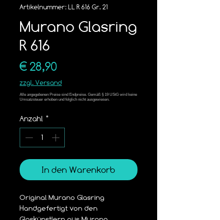
Artikelnummer: LL R 616 Gr. 21
Murano Glasring
R 616
Preis
€ 28,90
zzgl. Versand
Anzahl
*
In den Warenkorb
Original Murano Glasring
Handgefertigt von den 
Glaskünstlern aus Murano