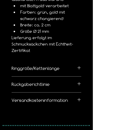
mit Blattgold verarbeitet
Farben: grün, gold mit 
schwarz changierend 
Breite: ca. 2 cm
Größe Ø 21 mm
Lieferung erfolgt im 
Schmucksäckchen mit Echtheit- 
Zertifikat
Ringgröße/Kettenlänge
👉  Richtige Ringgröße/Kettenlänge 
Rückgaberichtlinie
bemessen
Die Ware kann innerhalb von 14 Tagen 
Versandkosteninformation
zurückgegeben werden.
Leider bieten wir 
keinen kostenlosen 
Wir erheben pro Bestellung eine 
Rückversand
 an.
Versandkostenpauschale von
5,19 € mit Hermes Versand
Bitte beachtet unsere Widerruf / 
5,99 € mit der DHL