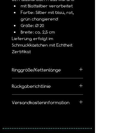
mit Blattsilber verarbeitet
Farbe: Silber mit blau, rot, 
grün changierend
Größe: Ø 20
Breite: ca. 2,5 cm
Lieferung erfolgt im 
Schmuckkästchen mit Echtheit 
Zertifikat
Ringgröße/Kettenlänge
👉  Richtige Ringgröße/Kettenlänge 
Rückgaberichtlinie
bemessen
Die Ware kann innerhalb von 14 Tagen 
Versandkosteninformation
zurückgegeben werden.
Leider bieten wir 
keinen kostenlosen 
Wir erheben pro Bestellung eine 
Rückversand
 an.
Versandkostenpauschale von
5,19 € mit Hermes Versand
Bitte beachtet unsere Widerruf / 
5,99 € mit der DHL