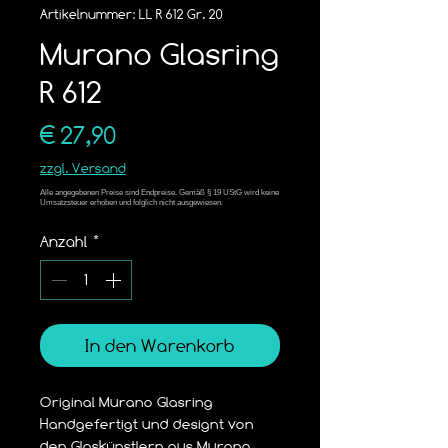
Artikelnummer: LL R 612 Gr. 20
Murano Glasring
R 612
Preis
€ 27,90
zzgl. Versand
Anzahl
*
In den Warenkorb
Original Murano Glasring 
Handgefertigt und designt von 
den Glaskünstlern aus Murano