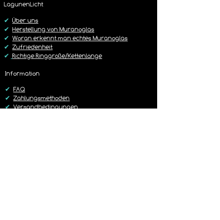
Rückgabe Richtlinie
LagunenLicht
Dies ist im Warenkorb frei wählbar.
https://www.lagunenlicht.de/r%C3%B
✔
Über uns
Cckgabebedingungen
✔
Herstellung von Muranoglas
✔
Woran erkennt man echtes Muranoglas
✔
Zufriedenheit
✔
Richtige Ringgröße/Kettenlänge
Information
✔
FAQ
✔
Zahlungsmethoden
✔
Versandbedingungen
✔
Rückgaberichtlinien
✔
Kontakt
Versand
✔
Liefer-/Versandkosten
✔
Lieferzeit 1-3 Werktage
✔
Sorgfältig & Liebevoll verpackt
✔
14 Tage Rückgaberecht
✔
Versand mit DHL oder Hermes