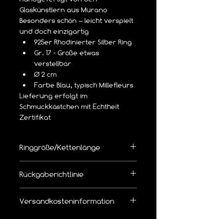
Glaskünstlern aus Murano
Besonders schön – leicht verspielt 
und doch einzigartig
925er Rhodinierter Silber Ring
Gr. 17 - Größe etwas 
verstellbar
Ø 2 cm
Farbe Blau, typisch Millefleurs
Lieferung erfolgt im 
Schmuckkästchen mit Echtheit 
Zertifikat
Ringgröße/Kettenlänge
👉  Richtige Ringgröße/Kettenlänge 
Rückgaberichtlinie
bemessen
Die Ware kann innerhalb von 14 Tagen 
Versandkosteninformation
zurückgegeben werden.
Leider bieten wir 
keinen kostenlosen 