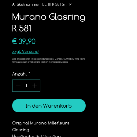
Artikelnummer: LL 111 R 581 Gr. 17
Murano Glasring
R 581
Preis
€ 39,90
zzgl. Versand
Anzahl
*
In den Warenkorb
Original Murano Millefleurs 
Glasring
Handgefertigt von den 