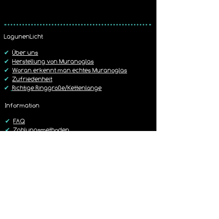
Wir erheben pro Bestellung eine 
Rückversand
 an.
Versandkostenpauschale von
5,19 € mit Hermes Versand
Bitte beachtet unsere Widerruf / 
5,99 € mit der DHL
Rückgabe Richtlinie
LagunenLicht
Dies ist im Warenkorb frei wählbar.
https://www.lagunenlicht.de/r%C3%B
✔
Über uns
Cckgabebedingungen
✔
Herstellung von Muranoglas
✔
Woran erkennt man echtes Muranoglas
✔
Zufriedenheit
✔
Richtige Ringgröße/Kettenlänge
Information
✔
FAQ
✔
Zahlungsmethoden
✔
Versandbedingungen
✔
Rückgaberichtlinien
✔
Kontakt
Versand
✔
Liefer-/Versandkosten
✔
Lieferzeit 1-3 Werktage
✔
Sorgfältig & Liebevoll verpackt
✔
14 Tage Rückgaberecht