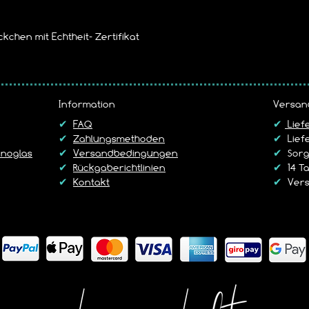
kchen mit Echtheit- Zertifikat
Information
Versan
✔
FAQ
✔
Lief
✔
Zahlungsmethoden
✔
Liefe
noglas
✔
Versandbedingungen
✔
Sorgf
✔
Rückgaberichtlinien
✔
14 T
✔
Kontakt
✔
Vers