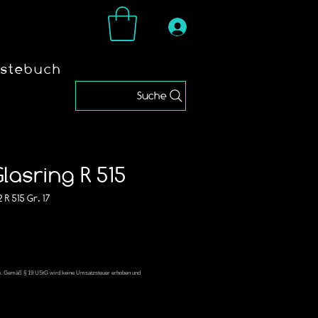
stebuch
Suche
asring R 515
R 515 Gr. 17