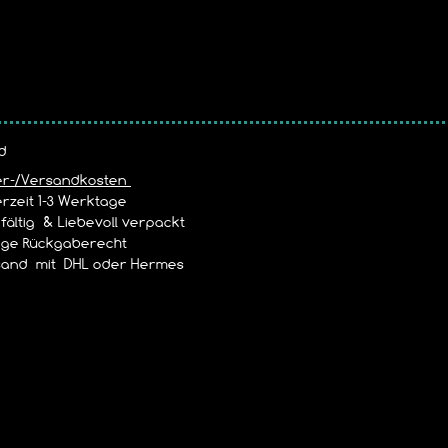
d
er-/Versandkosten
rzeit 1-3 Werktage
ältig & Liebevoll verpackt
age Rückgaberecht
and mit DHL oder Hermes