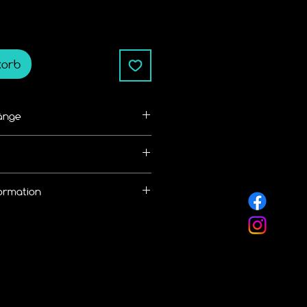
korb
änge
ße/Kettenlänge bemessen
alb von 14 Tagen zurückgegeben 
ormation
nen kostenlosen Rückversand
 an.
llung eine 
hale von
 Widerruf / Rückgabe Richtlinie
rmes Versand
nlicht.de/r%C3%BCckgabebedingun
 DHL
 frei wählbar.