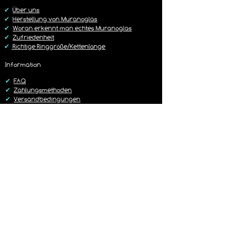
https://www.lagunenlicht.de/r%C3%B
✔
Über uns
Cckgabebedingungen
✔
Herstellung von Muranoglas
✔
Woran erkennt man echtes Muranoglas
✔
Zufriedenheit
✔
Richtige Ringgröße/Kettenlänge
Information
✔
FAQ
✔
Zahlungsmethoden
✔
Versandbedingungen
✔
Rückgaberichtlinien
✔
Kontakt
Versand
✔
Liefer-/Versandkosten
✔
Lieferzeit 1-3 Werktage
✔
Sorgfältig & Liebevoll verpackt
✔
14 Tage Rückgaberecht
✔
Versand mit DHL oder Hermes