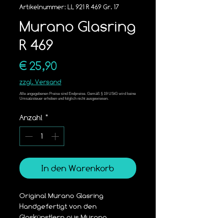
Artikelnummer: LL 921 R 469 Gr. 17
Murano Glasring
R 469
Preis
€ 25,90
zzgl. Versand
Anzahl
*
In den Warenkorb
Original Murano Glasring
Handgefertigt von den 
Glaskünstlern aus Murano