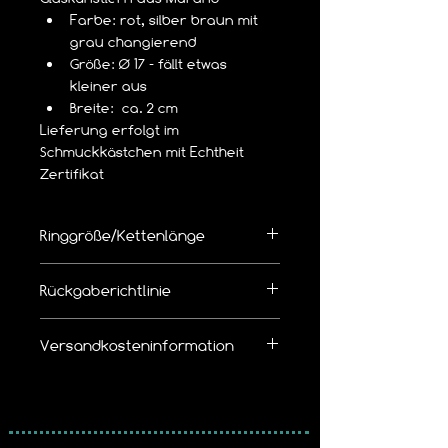
Farbe: rot, silber braun mit 
grau changierend
Größe: Ø 17 - fällt etwas 
kleiner aus
Breite:  ca. 2 cm
Lieferung erfolgt im 
Schmuckkästchen mit Echtheit 
Zertifikat
Ringgröße/Kettenlänge
👉  Richtige Ringgröße/Kettenlänge 
Rückgaberichtlinie
bemessen
Die Ware kann innerhalb von 14 Tagen 
Versandkosteninformation
zurückgegeben werden.
Leider bieten wir 
keinen kostenlosen 
Wir erheben pro Bestellung eine 
Rückversand
 an.
Versandkostenpauschale von
5,19 € mit Hermes Versand
Bitte beachtet unsere Widerruf / 
5,99 € mit der DHL