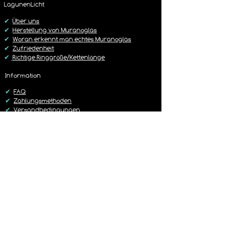
Rückgabe Richtlinie
LagunenLicht
Dies ist im Warenkorb frei wählbar.
https://www.lagunenlicht.de/r%C3%B
✔
Über uns
Cckgabebedingungen
✔
Herstellung von Muranoglas
✔
Woran erkennt man echtes Muranoglas
✔
Zufriedenheit
✔
Richtige Ringgröße/Kettenlänge
Information
✔
FAQ
✔
Zahlungsmethoden
✔
Versandbedingungen
✔
Rückgaberichtlinien
✔
Kontakt
Versand
✔
Liefer-/Versandkosten
✔
Lieferzeit 1-3 Werktage
✔
Sorgfältig & Liebevoll verpackt
✔
14 Tage Rückgaberecht
✔
Versand mit DHL oder Hermes