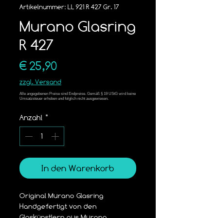
Artikelnummer: LL 921 R 427 Gr. 17
Murano Glasring
R 427
Preis
€ 25,90
zzgl. Versand
Anzahl
*
In den Warenkorb
Original Murano Glasring
Handgefertigt von den 
Glaskünstlern aus Murano