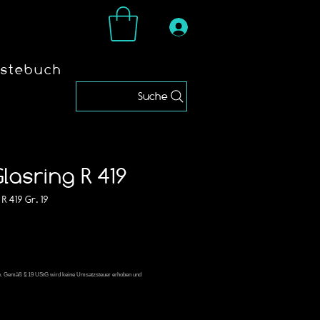
stebuch
Suche
asring R 419
R 419 Gr. 19