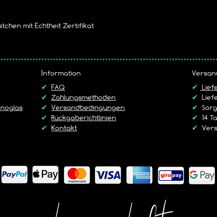
tchen mit Echtheit Zertifikat
Information
Versan
✔
FAQ
✔
Lief
✔
Zahlungsmethoden
✔
Liefe
noglas
✔
Versandbedingungen
✔
Sorgf
✔
Rückgaberichtlinien
✔
14 T
✔
Kontakt
✔
Vers