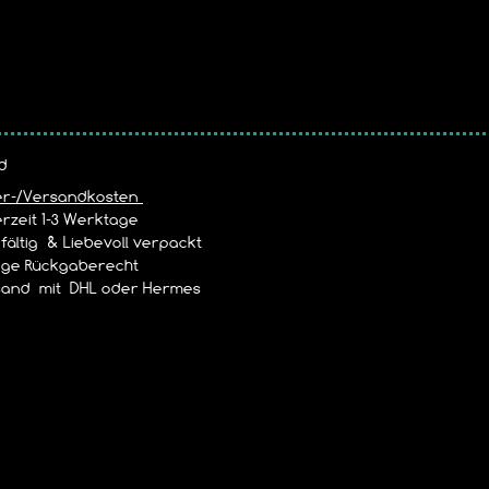
d
er-/Versandkosten
rzeit 1-3 Werktage
ältig & Liebevoll verpackt
age Rückgaberecht
and mit DHL oder Hermes