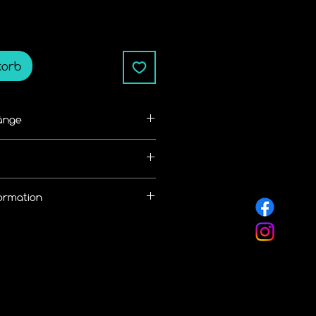
korb
änge
ße/Kettenlänge bemessen
alb von 14 Tagen zurückgegeben 
ormation
nen kostenlosen Rückversand
 an.
llung eine 
hale von
 Widerruf / Rückgabe Richtlinie
rmes Versand
nlicht.de/r%C3%BCckgabebedingun
 DHL
 frei wählbar.