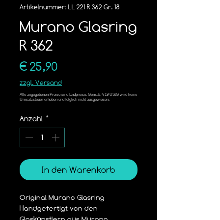
Artikelnummer: LL 221 R 362 Gr. 18
Murano Glasring
R 362
Preis
€ 25,90
zzgl. Versand
Anzahl
*
In den Warenkorb
Original Murano Glasring
Handgefertigt von den 
Glaskünstlern aus Murano