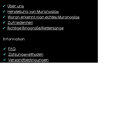
https://www.lagunenlicht.de/r%C3%B
✔
Über uns
Cckgabebedingungen
✔
Herstellung von Muranoglas
✔
Woran erkennt man echtes Muranoglas
✔
Zufriedenheit
✔
Richtige Ringgröße/Kettenlänge
Information
✔
FAQ
✔
Zahlungsmethoden
✔
Versandbedingungen
✔
Rückgaberichtlinien
✔
Kontakt
Versand
✔
Liefer-/Versandkosten
✔
Lieferzeit 1-3 Werktage
✔
Sorgfältig & Liebevoll verpackt
✔
14 Tage Rückgaberecht
✔
Versand mit DHL oder Hermes