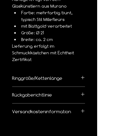
Glaskünstlern aus Murano
Farbe: mehrfarbig bunt, 
typisch Stil Millefleurs
mit Blattgold verarbeitet
Größe: Ø 21
Breite: ca. 2 cm
Lieferung erfolgt im 
Schmuckkästchen mit Echtheit 
Zertifikat
Ringgröße/Kettenlänge
👉  Richtige Ringgröße/Kettenlänge 
Rückgaberichtlinie
bemessen
Die Ware kann innerhalb von 14 Tagen 
Versandkosteninformation
zurückgegeben werden.
Leider bieten wir 
keinen kostenlosen 
Wir erheben pro Bestellung eine 
Rückversand
 an.
Versandkostenpauschale von
5,19 € mit Hermes Versand