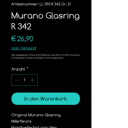
Artikelnummer: LL 090 R 342 Gr. 21
Murano Glasring
R 342
Preis
€ 26,90
zzgl. Versand
Anzahl
*
In den Warenkorb
Original Murano Glasring 
Millefleurs
Handgefertigt von den 