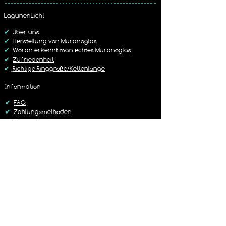
Bitte beachtet unsere Widerruf / 
5,99 € mit der DHL
Rückgabe Richtlinie
LagunenLicht
Dies ist im Warenkorb frei wählbar.
https://www.lagunenlicht.de/r%C3%B
✔
Über uns
Cckgabebedingungen
✔
Herstellung von Muranoglas
✔
Woran erkennt man echtes Muranoglas
✔
Zufriedenheit
✔
Richtige Ringgröße/Kettenlänge
Information
✔
FAQ
✔
Zahlungsmethoden
✔
Versandbedingungen
✔
Rückgaberichtlinien
✔
Kontakt
Versand
✔
Liefer-/Versandkosten
✔
Lieferzeit 1-3 Werktage
✔
Sorgfältig & Liebevoll verpackt
✔
14 Tage Rückgaberecht
✔
Versand mit DHL oder Hermes