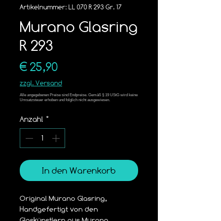
Artikelnummer: LL 070 R 293 Gr. 17
Murano Glasring
R 293
Preis
€ 25,90
zzgl. Versand
Anzahl
*
In den Warenkorb
Original Murano Glasring,
Handgefertigt von den 
Glaskünstlern aus Murano