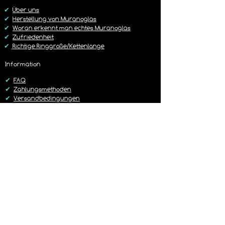
https://www.lagunenlicht.de/r%C3%B
✔
Über uns
Cckgabebedingungen
✔
Herstellung von Muranoglas
✔
Woran erkennt man echtes Muranoglas
✔
Zufriedenheit
✔
Richtige Ringgröße/Kettenlänge
Information
✔
FAQ
✔
Zahlungsmethoden
✔
Versandbedingungen
✔
Rückgaberichtlinien
✔
Kontakt
Versand
✔
Liefer-/Versandkosten
✔
Lieferzeit 1-3 Werktage
✔
Sorgfältig & Liebevoll verpackt
✔
14 Tage Rückgaberecht
✔
Versand mit DHL oder Hermes