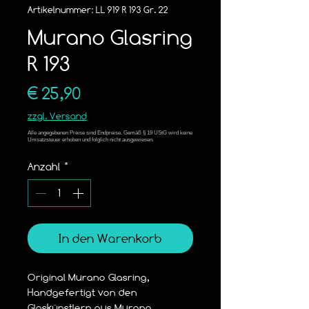
Artikelnummer: LL 919 R 193 Gr. 22
Murano Glasring
R 193
Preis
€ 25,90
zzgl. Versand
Anzahl
*
In den Warenkorb
Original Murano Glasring,
Handgefertigt von den 
Glaskünstlern aus Murano