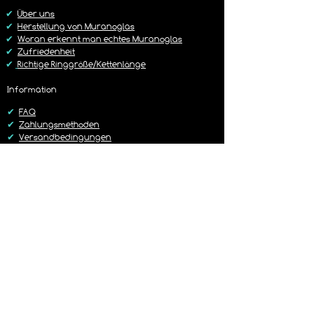
https://www.lagunenlicht.de/r%C3%B
✔
Über uns
Cckgabebedingungen
✔
Herstellung von Muranoglas
✔
Woran erkennt man echtes Muranoglas
✔
Zufriedenheit
✔
Richtige Ringgröße/Kettenlänge
Information
✔
FAQ
✔
Zahlungsmethoden
✔
Versandbedingungen
✔
Rückgaberichtlinien
✔
Kontakt
Versand
✔
Liefer-/Versandkosten
✔
Lieferzeit 1-3 Werktage
✔
Sorgfältig & Liebevoll verpackt
✔
14 Tage Rückgaberecht
✔
Versand mit DHL oder Hermes