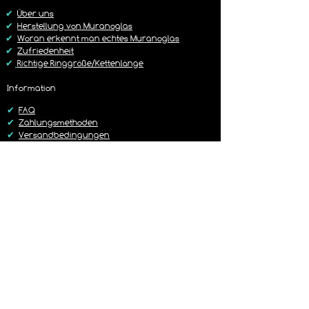
https://www.lagunenlicht.de/r%C3%B
✔
Über uns
Cckgabebedingungen
✔
Herstellung von Muranoglas
✔
Woran erkennt man echtes Muranoglas
✔
Zufriedenheit
✔
Richtige Ringgröße/Kettenlänge
Information
✔
FAQ
✔
Zahlungsmethoden
✔
Versandbedingungen
✔
Rückgaberichtlinien
✔
Kontakt
Versand
✔
Liefer-/Versandkosten
✔
Lieferzeit 1-3 Werktage
✔
Sorgfältig & Liebevoll verpackt
✔
14 Tage Rückgaberecht
✔
Versand mit DHL oder Hermes