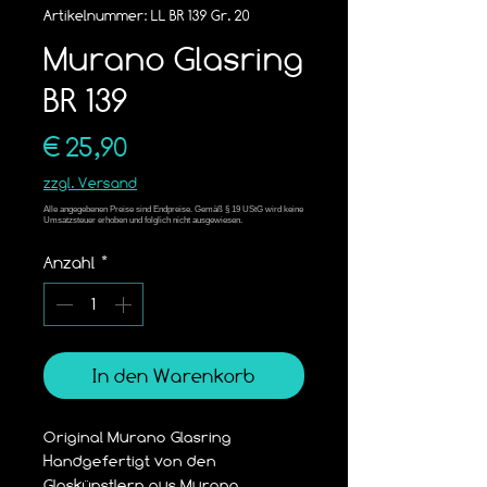
Artikelnummer: LL BR 139 Gr. 20
Murano Glasring
BR 139
Preis
€ 25,90
zzgl. Versand
Anzahl
*
In den Warenkorb
Original Murano Glasring
Handgefertigt von den 
Glaskünstlern aus Murano