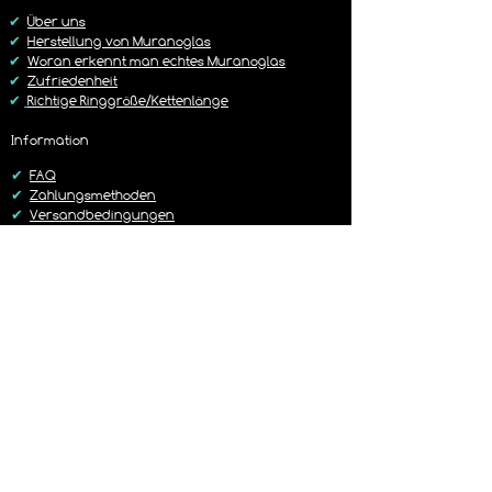
https://www.lagunenlicht.de/r%C3%B
✔
Über uns
Cckgabebedingungen
✔
Herstellung von Muranoglas
✔
Woran erkennt man echtes Muranoglas
✔
Zufriedenheit
✔
Richtige Ringgröße/Kettenlänge
Information
✔
FAQ
✔
Zahlungsmethoden
✔
Versandbedingungen
✔
Rückgaberichtlinien
✔
Kontakt
Versand
✔
Liefer-/Versandkosten
✔
Lieferzeit 1-3 Werktage
✔
Sorgfältig & Liebevoll verpackt
✔
14 Tage Rückgaberecht
✔
Versand mit DHL oder Hermes