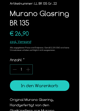
Artikelnummer: LL BR 135 Gr. 22
Murano Glasring
BR 135
Preis
€ 26,90
zzgl. Versand
Anzahl
*
In den Warenkorb
Original Murano Glasring,
Handgefertigt von den 
Glaskünstlern aus Murano