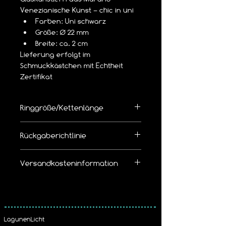
Venezianische Kunst – chic in uni
Farben: Uni schwarz
Größe: Ø 22 mm
Breite: ca. 2 cm
Lieferung erfolgt im 
Schmuckkästchen mit Echtheit 
Zertifikat 
Ringgröße/Kettenlänge
👉  Richtige Ringgröße/Kettenlänge 
Rückgaberichtlinie
bemessen
Die Ware kann innerhalb von 14 Tagen 
Versandkosteninformation
zurückgegeben werden.
Leider bieten wir 
keinen kostenlosen 
Wir erheben pro Bestellung eine 
Rückversand
 an.
Versandkostenpauschale von
5,19 € mit Hermes Versand
Bitte beachtet unsere Widerruf / 
5,99 € mit der DHL
Rückgabe Richtlinie
LagunenLicht
Dies ist im Warenkorb frei wählbar.