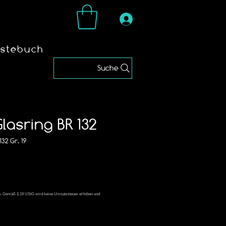
stebuch
Suche
asring BR 132
32 Gr. 19