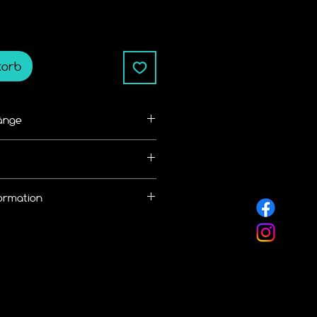
korb
änge
ße/Kettenlänge bemessen
alb von 14 Tagen zurückgegeben 
ormation
nen kostenlosen Rückversand
 an.
llung eine 
hale von
 Widerruf / Rückgabe Richtlinie
rmes Versand
nlicht.de/r%C3%BCckgabebedingun
 DHL
 frei wählbar.