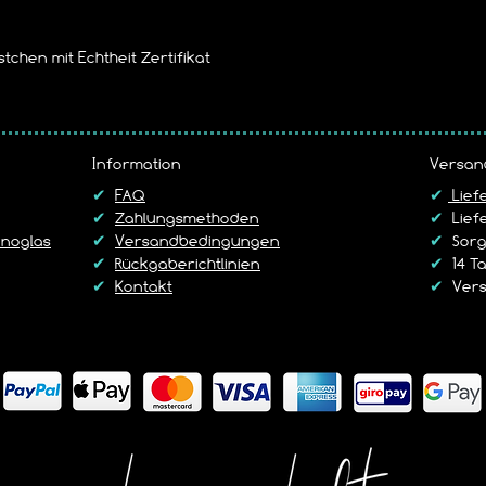
tchen mit Echtheit Zertifikat
Information
Versan
✔
FAQ
✔
Lief
✔
Zahlungsmethoden
✔
Liefe
noglas
✔
Versandbedingungen
✔
Sorgf
✔
Rückgaberichtlinien
✔
14 T
✔
Kontakt
✔
Vers