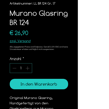
Artikelnummer: LL BR 124 Gr. 17
Murano Glasring
BR 124
Preis
€ 26,90
zzgl. Versand
Anzahl
*
In den Warenkorb
Original Murano Glasring,
Handgefertigt von den 
Glaskünstlern aus Murano