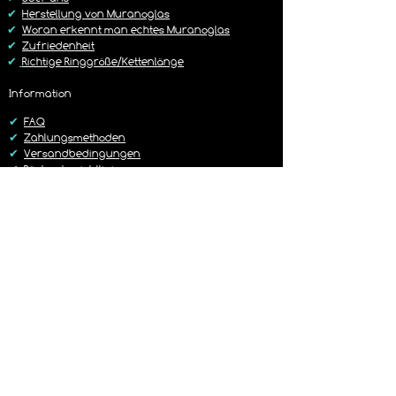
Cckgabebedingungen
✔
Herstellung von Muranoglas
✔
Woran erkennt man echtes Muranoglas
✔
Zufriedenheit
✔
Richtige Ringgröße/Kettenlänge
Information
✔
FAQ
✔
Zahlungsmethoden
✔
Versandbedingungen
✔
Rückgaberichtlinien
✔
Kontakt
Versand
✔
Liefer-/Versandkosten
✔
Lieferzeit 1-3 Werktage
✔
Sorgfältig & Liebevoll verpackt
✔
14 Tage Rückgaberecht
✔
Versand mit DHL oder Hermes